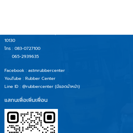
AND TECHNOLOGY CO.,LTD
บริษัท รับเบอร์เซ็นเตอร์ แอนด์ เทคโนโลยี จำกัด
59/40 หมู่ 6 ตำบลบางจาก
อำเภอพระประแดง จังหวัดสมุทรปราการ
10130
โทร :
083-0727100
065-2939635
Facebook :
astmrubbercenter
YouTube : Rubber Center
Line ID :
@rubbercenter (มีแอดนำหน้า)
แสกนเพื่อเพิ่มเพื่อน