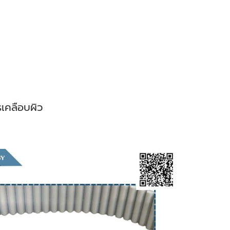
รเคลือบผิว