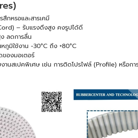
res)
รสึกหรอและสารเคมี
ord) – รับแรงดึงสูง คงรูปได้ดี
ง ลดการลื่น
ภูมิใช้งาน -30°C ถึง +80°C
ลดของมอเตอร์
งานสเปคพิเศษ เช่น การติดโปรไฟล์ (Profile) หรือกา