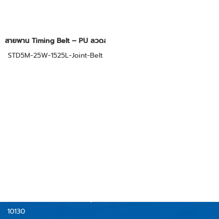
สายพาน Timing Belt – PU ลวดสลิง STD5M
STD5M-25W-1525L-Joint-Belt
RUBBERCENTER
AND TECHNOLOGY CO.,LTD
บริษัท รับเบอร์เซ็นเตอร์ แอนด์ เทคโนโลยี จำกัด
59/40 หมู่ 6 ตำบลบางจาก
อำเภอพระประแดง จังหวัดสมุทรปราการ
10130