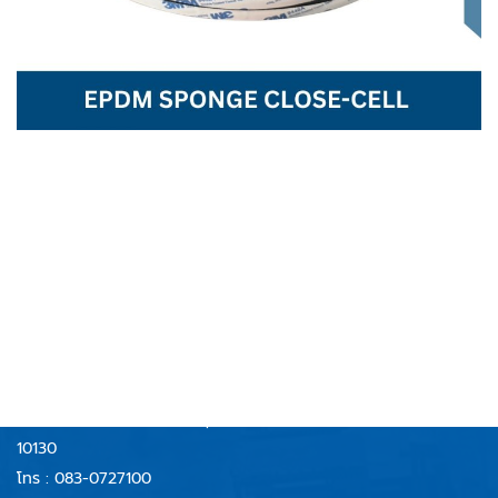
RUBBERCENTER
AND TECHNOLOGY CO.,LTD
บริษัท รับเบอร์เซ็นเตอร์ แอนด์ เทคโนโลยี จำกัด
59/40 หมู่ 6 ตำบลบางจาก
อำเภอพระประแดง จังหวัดสมุทรปราการ
10130
โทร :
083-0727100