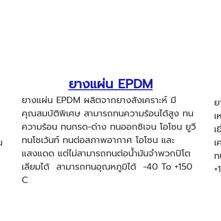
ยางแผ่น EPDM
ยางแผ่น EPDM ผลิตจากยางสังเคราะห์ มี
น
ย
คุณสมบัติพิเศษ สามารถทนความร้อนได้สูง ทน
เ
ความร้อน ทนกรด-ด่าง ทนออกซิเจน โอโซน ยูวี
เ
ทนโซเว้นท์ ทนต่อสภาพอากาศ โอโซน และ
น
เ
แสงแดด แต่ไม่สามารถทนต่อน้ำมันจำพวกปิโต
ท
เลียมได้ สามารถทนอุณหภูมิได้ -40 To +150
+
ํC