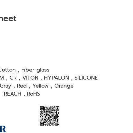
heet
Cotton , Fiber-glass
M , CR , VITON , HYPALON , SILICONE
ray , Red , Yellow , Orange
 , REACH , RoHS