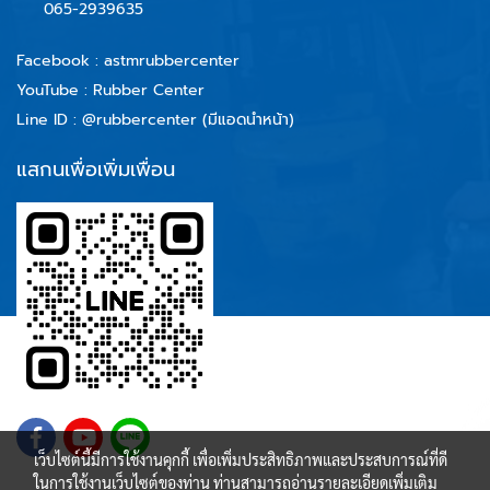
065-2939635
Facebook :
astmrubbercenter
YouTube : Rubber Center
Line ID :
@rubbercenter (มีแอดนำหน้า)
แสกนเพื่อเพิ่มเพื่อน
เว็บไซต์นี้มีการใช้งานคุกกี้ เพื่อเพิ่มประสิทธิภาพและประสบการณ์ที่ดี
ในการใช้งานเว็บไซต์ของท่าน ท่านสามารถอ่านรายละเอียดเพิ่มเติม