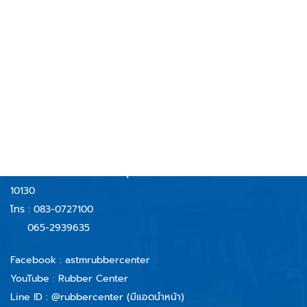
RUBBERCENTER
AND TECHNOLOGY CO.,LTD
บริษัท รับเบอร์เซ็นเตอร์ แอนด์ เทคโนโลยี จำกัด
59/40 หมู่ 6 ตำบลบางจาก
อำเภอพระประแดง จังหวัดสมุทรปราการ
10130
โทร :
083-0727100
065-2939635
Facebook :
astmrubbercenter
YouTube : Rubber Center
Line ID :
@rubbercenter (มีแอดนำหน้า)