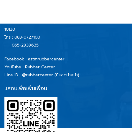
บริษัท รับเบอร์เซ็นเตอร์ แอนด์ เทคโนโลยี จำกัด
59/40 หมู่ 6 ตำบลบางจาก
อำเภอพระประแดง จังหวัดสมุทรปราการ
10130
โทร :
083-0727100
065-2939635
Facebook :
astmrubbercenter
YouTube : Rubber Center
Line ID :
@rubbercenter (มีแอดนำหน้า)
แสกนเพื่อเพิ่มเพื่อน