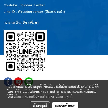
YouTube : Rubber Center
Line ID :
@rubbercenter (มีแอดนำหน้า)
แสกนเพื่อเพิ่มเพื่อน
เว็บไซต์นี้มีการใช้งานคุกกี้ เพื่อเพิ่มประสิทธิภาพและประสบการณ์ที่ดี
ในการใช้งานเว็บไซต์ของท่าน ท่านสามารถอ่านรายละเอียดเพิ่มเติม
ได้ที่
นโยบายความเป็นส่วนตัว
และ
นโยบายคุกกี้
Copyright by rubbercenter.co.th
ตั้งค่าคุกกี้
ยอมรับทั้งหมด