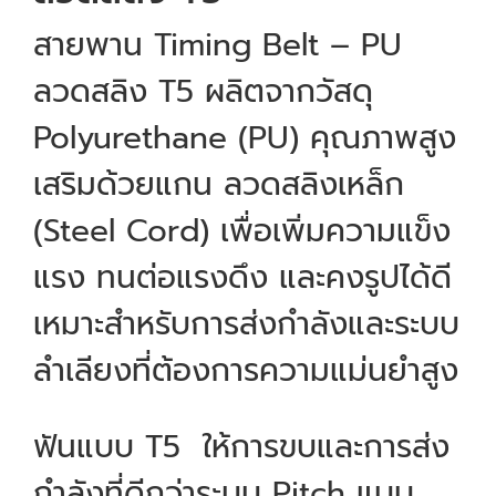
สายพาน Timing Belt – PU
ลวดสลิง T5 ผลิตจากวัสดุ
Polyurethane (PU) คุณภาพสูง
เสริมด้วยแกน ลวดสลิงเหล็ก
(Steel Cord) เพื่อเพิ่มความแข็ง
แรง ทนต่อแรงดึง และคงรูปได้ดี
เหมาะสำหรับการส่งกำลังและระบบ
ลำเลียงที่ต้องการความแม่นยำสูง
ฟันแบบ T5 ให้การขบและการส่ง
กำลังที่ดีกว่าระบบ Pitch แบบ