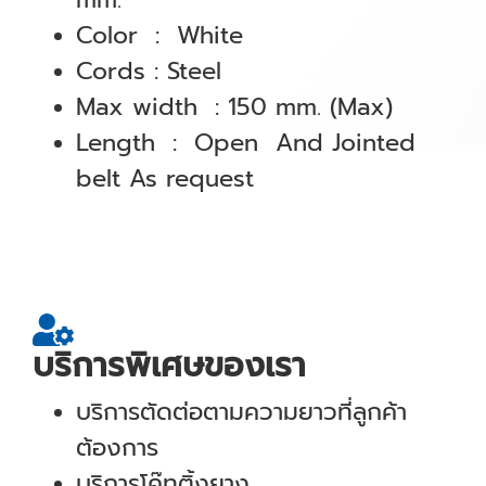
Color : White
Cords : Steel
Max width : 150 mm. (Max)
Length : Open And Jointed
belt As request
บริการพิเศษของเรา
บริการตัดต่อตามความยาวที่ลูกค้า
ต้องการ
บริการโค๊ทติ้งยาง