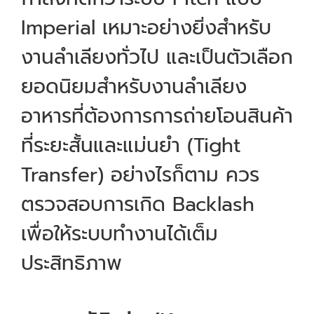
Imperial เหมาะอย่างยิ่งสำหรับ
งานลำเลียงทั่วไป และเป็นตัวเลือก
ยอดนิยมสำหรับงานลำเลียง
อาหารที่ต้องการการถ่ายโอนสินค้า
ที่ระยะสั้นและแม่นยำ (Tight
Transfer) อย่างไรก็ตาม ควร
ตรวจสอบการเกิด Backlash
เพื่อให้ระบบทำงานได้เต็ม
ประสิทธิภาพ