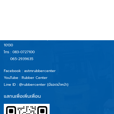
AND TECHNOLOGY CO.,LTD
บริษัท รับเบอร์เซ็นเตอร์ แอนด์ เทคโนโลยี จำกัด
59/40 หมู่ 6 ตำบลบางจาก
อำเภอพระประแดง จังหวัดสมุทรปราการ
10130
โทร :
083-0727100
065-2939635
Facebook :
astmrubbercenter
YouTube : Rubber Center
Line ID :
@rubbercenter (มีแอดนำหน้า)
แสกนเพื่อเพิ่มเพื่อน