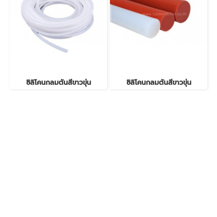
ซิลิโคนกลมตันสีขาวขุ่น
ซิลิโคนกลมตันสีขาวขุ่น
RUBBERCENTER
AND TECHNOLOGY CO.,LTD
บริษัท รับเบอร์เซ็นเตอร์ แอนด์ เทคโนโลยี จำกัด
59/40 หมู่ 6 ตำบลบางจาก