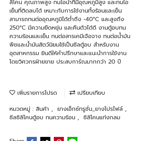
ลิโคน คุณภาพสูง ทนไอน้ำที่มีอุณหภูมิสูง และทนไอ
เย็นที่ติดลบได้ เหมาะกับการใช้งานทั้งร้อนและเย็น
สามารถทนต่ออุณหภูมิได้ต่ำถึง -40°C และสูงถึง
250°C มีความยืดหยุ่น และคืนตัวได้ดี งานตู้อบทน
ความร้อนและเย็น ทนต่อสารเคมีเจือจาง ทนต่อน้ำมัน
พืชและน้ำมันสัตว์นิยมใช้เป็นซีลตู้อบ สำหรับงาน
อุตสาหกรรม ยินดีให้คำปรึกษาและแนะนำการใช้งาน
โดยวิศวกรฝ่ายขาย ประสบการ์ณมากกว่า 20 ปี
เพิ่มรายการโปรด
เปรียบเทียบ
หมวดหมู่ :
สินค้า
,
ยางเอ็กซ์ทรูชั่น_ยางโปรไฟล์
,
ซีลซิลิโคนตู้อบ ทนความร้อน
,
ซิลิโคนแท่งกลม