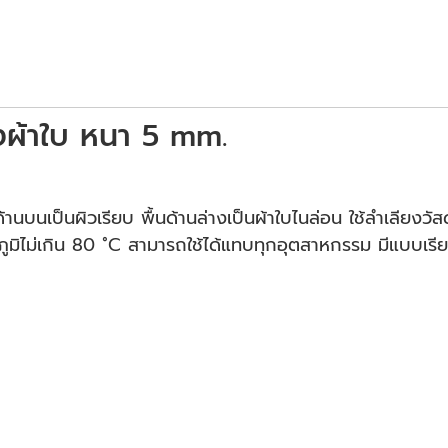
งผ้าใบ หนา 5 mm.
บนเป็นผิวเรียบ พื้นด้านล่างเป็นผ้าใบไนล่อน ใช้ลำเลียงวัสด
หภูมิไม่เกิน 80 ˚C สามารถใช้ได้แทบทุกอุตสาหกรรม มีแบบเรี