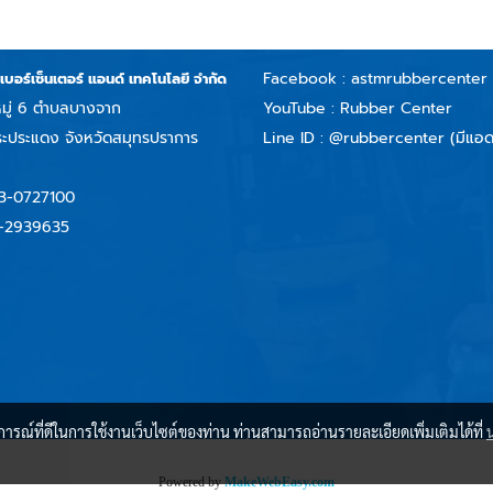
Facebook :
astmrubbercenter
บเบอร์เซ็นเตอร์ แอนด์ เทคโนโลยี จำกัด
มู่ 6 ตำบลบางจาก
YouTube : Rubber Center
ะประแดง จังหวัดสมุทรปราการ
Line ID :
@rubbercenter (มีแอด
3-0727100
-2939635
บการณ์ที่ดีในการใช้งานเว็บไซต์ของท่าน ท่านสามารถอ่านรายละเอียดเพิ่มเติมได้ที่
Copyright by rubbercenter.co.th
Powered by
MakeWebEasy.com