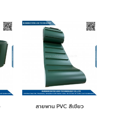
ว
สายพาน PVC สีเขียว