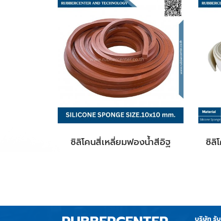
ซิลิโคนสี่เหลี่ยมฟองน้ำสีอิฐ
บริษัท รั