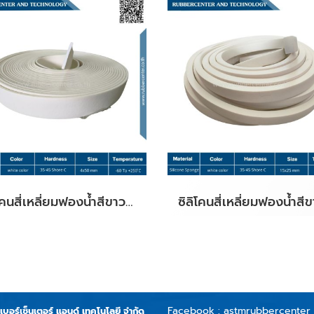
ซิลิโคนสี่เหลี่ยมฟองน้ำสีขาว Size.4x50 mm.
Facebook :
astmrubbercenter
บเบอร์เซ็นเตอร์ แอนด์ เทคโนโลยี จำกัด