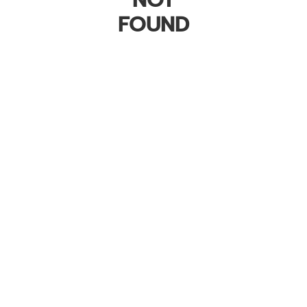
NOT
FOUND
RUBBERCENTER
AND TECHNOLOGY CO.,LTD
บริษัท รับเบอร์เซ็นเตอร์ แอนด์ เทคโนโลยี จำกัด