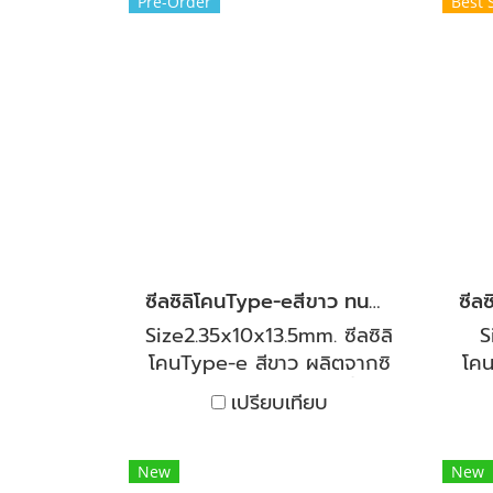
งานทั้งร้อนและเย็นสามารถทน
เย
Pre-Order
Best 
ต่ออุณหภูมิได้ต่ำถึง -50°C
ของ
และสูงถึง 250°C มีความ
ได
ยืดหยุ่น และคืนตัวได้ดี งานตู้
25
อบทนความร้อนและเย็น ทนต่อ
คืน
สารเคมีเจือจาง ทนต่อน้ำมัน
โค
พืชและน้ำมันสัตว์นิยมใช้เป็นซีล
ค
ตู้อบ สำหรับซีลประตูเตาอบ
เหม
อุตสาหกรรม ซีลตู้อบสีและตู้
อบแห้ง แผ่นกันความร้อนและ
อุต
กันกระแทกในเครื่องจักร ซีล
ซีลซิลิโคนType-eสีขาว ทนความร้อนสูง
ระบบท่อและตู้ควบคุมไฟฟ้า
วิ
Size2.35x10x13.5mm. ซีลซิลิ
S
โคนType-e สีขาว ผลิตจากซิ
โคน
ลิโคน คุณภาพสูง ทนไอน้ำที่มี
โค
เปรียบเทียบ
อุณหภูมิสูง และทนไอเย็นที่
อุ
ติดลบได้ เหมาะกับการใช้งาน
ติด
ทั้งร้อนและเย็นสามารถทนต่อ
ทั
New
New