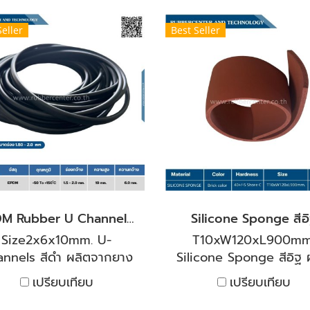
านต่อสภาพอากาศ โอโซน
ติดลบได้ เหมาะกับการใช
ะรังสียูวี เหมาะสำหรับงาน
ทั้งร้อนและเย็นสามารถทน
Seller
Best Seller
ีล ป้องกันการสั่นสะเทือน
อุณหภูมิได้ต่ำถึง -40°C
ละการกันกระแทกในงาน
สูงถึง 250°C มีความยืดห
อุตสาหกรรมและงาน
และคืนตัวได้ดี งานตู้อ
งสร้างต่าง ๆ อุณหภูมิการ
ความร้อนและเย็น ทนต่อ
้งาน -50 ถึง +150 องศา
เคมีเจือจาง ทนต่อน้ำมัน
เซลเซียส
และน้ำมันสัตว์นิยมใช้เป็นซี
อบ สำหรับงานอุตสาหก
ยินดีให้คำปรึกษาและแนะน
ใช้งานโดยวิศวกรฝ่ายขาย
สบการ์ณมากกว่า 20 ป
EPDM Rubber U Channel Profiles ร่อง1.50-2.0mm
Silicone Sponge สีอ
Size2x6x10mm. U-
T10xW120xL900mm
nnels สีดำ ผลิตจากยาง
Silicone Sponge สีอิฐ 
สังเคราะห์ EPDM ที่มี
จากซิลิโคน คุณภาพสูง 
เปรียบเทียบ
เปรียบเทียบ
ุณสมบัติเด่นเรื่องความ
น้ำที่มีอุณหภูมิสูง และท
านต่อสภาพอากาศ โอโซน
เย็นที่ติดลบได้ เหมาะกับกา