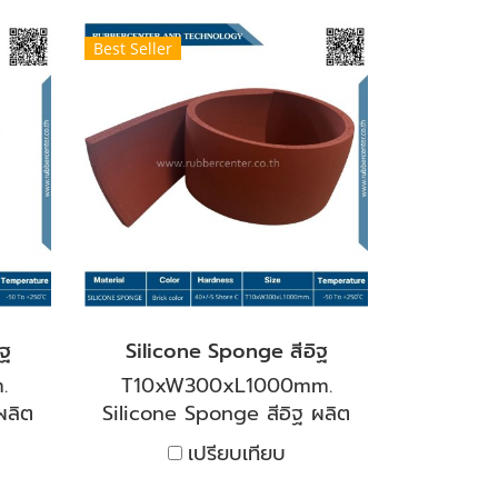
้งาน
ทนทานต่อสภาพอากาศ โอโซน
ต่อ
และรังสียูวี เหมาะสำหรับงาน
Best Seller
 และ
ซีล ป้องกันการสั่นสะเทือน
ยุ่น
และการกันกระแทกในงาน
บทน
อุตสาหกรรมและงาน
สาร
โครงสร้างต่าง ๆ อุณหภูมิการ
พืช
ใช้งาน -50 ถึง +150 องศา
ลตู้
เซลเซียส
รรม
ำการ
 ประ
ี
ิฐ
Silicone Sponge สีอิฐ
.
T10xW300xL1000mm.
ผลิต
Silicone Sponge สีอิฐ ผลิต
ทนไอ
จากซิลิโคน คุณภาพสูง ทนไอ
เปรียบเทียบ
นไอ
น้ำที่มีอุณหภูมิสูง และทนไอ
รใช้
เย็นที่ติดลบได้ เหมาะกับการใช้