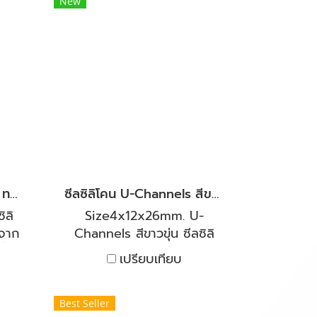
ต่อ
ทั้งร้อนและเย็นสามารถทนต่อ
New
 และ
อุณหภูมิได้ต่ำถึง -40°C และ
ยุ่น
สูงถึง 250°C มีความยืดหยุ่น
บทน
และคืนตัวได้ดี งานตู้อบทน
สาร
ความร้อนและเย็น ทนต่อสาร
พืช
เคมีเจือจาง ทนต่อน้ำมันพืช
ลตู้
และน้ำมันสัตว์นิยมใช้เป็นซีลตู้
รรม
อบ สำหรับงานอุตสาหกรรม
ำการ
ยินดีให้คำปรึกษาและแนะนำการ
 ประ
ใช้งานโดยวิศวกรฝ่ายขาย ประ
ี
สบการ์ณมากกว่า 20 ปี
ซีลซิลิโคนType-eสีส้มอิฐ ทนความร้อนสูง
ซีลซิลิโคน U-Channels สีขาวขุ่น ยางกันบาด ขนาดร่อง 4 mm.(copy)
ิลิ
Size4x12x26mm. U-
ตจาก
Channels สีขาวขุ่น ซีลซิลิ
ำที่
โคนกันบาด ขนาดร่อง 4 mm.
เปรียบเทียบ
ที่
ออกแบบมาเพื่อให้ใส่ร่องเหล็ก
้งาน
กันบาด ปิดได้แนบสนิท กัน
ต่อ
เสียง กันอากาศ ไอน้ำ และ
Best Seller