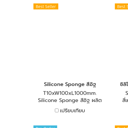
และรังสียูวี เหมาะสำหรับงาน
แล
Best Seller
Best 
ซีล ป้องกันการสั่นสะเทือน
ซ
และการกันกระแทกในงาน
แ
อุตสาหกรรมและงาน
โครงสร้างต่าง ๆ อุณหภูมิการ
โคร
ใช้งาน -50 ถึง +150 องศา
ใช
เซลเซียส
Silicone Sponge สีอิฐ
ซิล
T10xW100xL1000mm.
S
Silicone Sponge สีอิฐ ผลิต
สี
จากซิลิโคน คุณภาพสูง ทนไอ
เปรียบเทียบ
น้ำที่มีอุณหภูมิสูง และทนไอ
สำห
เย็นที่ติดลบได้ เหมาะกับการใช้
ร้