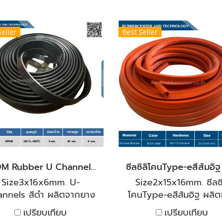
Seller
Best Seller
EPDM Rubber U Channel Profiles ร่อง 3 mm.
Size3x16x6mm. U-
Size2x15x16mm. ซีลซิ
nnels สีดำ ผลิตจากยาง
โคนType-eสีส้มอิฐ ผลิ
สังเคราะห์ EPDM ที่มี
ซิลิโคน คุณภาพสูง ทนไอน้
เปรียบเทียบ
เปรียบเทียบ
ุณสมบัติเด่นเรื่องความ
มีอุณหภูมิสูง และทนไอเย็น