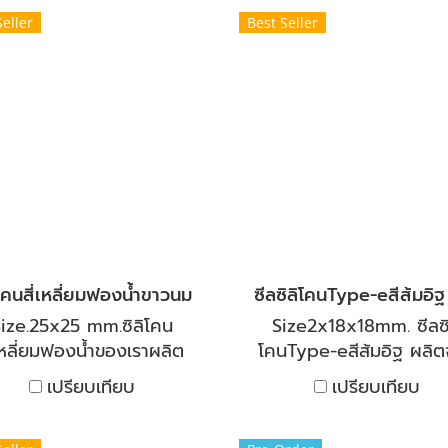
ะรังสียูวี เหมาะสำหรับงาน
งานทั้งร้อนและเย็นสามา
Seller
Best Seller
ีล ป้องกันการสั่นสะเทือน
ต่ออุณหภูมิได้ต่ำถึง -5
ละการกันกระแทกในงาน
และสูงถึง 250°C มีคว
อุตสาหกรรมและงาน
ยืดหยุ่น และคืนตัวได้ดี งา
งสร้างต่าง ๆ อุณหภูมิการ
อบทนความร้อนและเย็น ท
้งาน -50 ถึง +150 องศา
สารเคมีเจือจาง ทนต่อน้ำ
เซลเซียส
พืชและน้ำมันสัตว์นิยมใช้เป
ตู้อบ สำหรับซีลประตูเต
อุตสาหกรรม ซีลตู้อบสีและ
อบแห้ง แผ่นกันความร้อ
กันกระแทกในเครื่องจักร 
ิโคนสี่เหลี่ยมฟองน้ำขาวนม
ระบบท่อและตู้ควบคุมไฟ
ize.25x25 mm.ซิลิโคน
Size2x18x18mm. ซีลซิ
่เหลี่ยมฟองน้ำของเราผลิต
โคนType-eสีส้มอิฐ ผลิ
จากซิลิโคน คุณภาพสูง
ซิลิโคน คุณภาพสูง ทนไอน้
เปรียบเทียบ
เปรียบเทียบ
รับใช้งานกับอุณหภูมิความ
มีอุณหภูมิสูง และทนไอเย็น
อนสูง และทนอุณหภูมิความ
ติดลบได้ เหมาะกับการใช