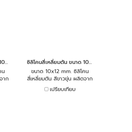
ทน
โอโซน ยูวี มีช่วงอุณหภูมิที่
ษัทฯ
กว้าง สามารถทนอุณหภูมิ
่มี
ได้ -50 To +150 ํC ทนโซ
ลิต
เว้นท์ ทนต่อสภาพอากาศ
อง
โอโซน และแสงแดด เพื่อ
ประสิทธิภาพและความคุ้มค่าใน
การใช้งาน เรายินดีให้คำ
ปรึกษา และให้คำแนะนำการใช้
ซิลิโคนสี่เหลี่ยมตัน ขนาด 10x15 mm.
ซิลิโคนสี่เหลี่ยมตัน ขนาด 10x12 mm.
งานโดยผู้เชี่ยวชาญด้านยาง
โดยตรง
คน
ขนาด 10x12 mm. ซิลิโคน
ิตจาก
สี่เหลี่ยมตัน สีขาวขุ่น ผลิตจาก
ำที่
ซิลิโคน คุณภาพสูง ทนไอน้ำที่
เปรียบเทียบ
ที่
มีอุณหภูมิสูง และทนไอเย็นที่
้งาน
ติดลบได้ เหมาะกับการใช้งาน
ต่อ
ทั้งร้อนและเย็นสามารถทนต่อ
 และ
อุณหภูมิได้ต่ำถึง -40°C และ
ยุ่น
สูงถึง 250°C มีความยืดหยุ่น
บทน
และคืนตัวได้ดี งานตู้อบทน