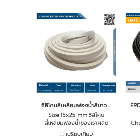
Best 
ซิลิโคนสี่เหลี่ยมฟองน้ำสีขาว Size.15x25 mm.
Size.15x25 mm.ซิลิโคน
สี่เหลี่ยมฟองน้ำของเราผลิต
Cha
จากซิลิโคน คุณภาพสูง
เปรียบเทียบ
สำหรับใช้งานกับอุณหภูมิความ
ค