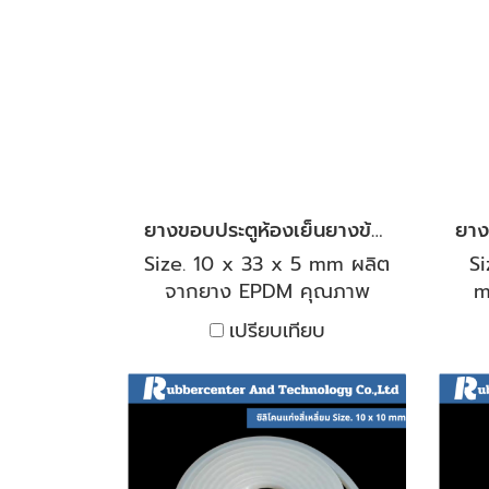
ต่อการเกิดออกซิเดชันจาก
ทน
อากาศ จากแสงอาทิตย์และ
ปาน
จากสภาพอากาศได้เป็นอย่าง
ห
ดี
พ
สเ
ยางขอบประตูห้องเย็นยางข้าง สีดำ
Size. 10 x 33 x 5 mm ผลิต
Si
จากยาง EPDM คุณภาพ
m
เกรดพรีเมียม สำหรับออกสูตร
คุณ
เปรียบเทียบ
ยางมาสำหรับใช้งานได้ทั้งร้อน
ออ
และเย็น เหมาะสำหรับใช้งาน
ไ
ห้องเย็นโดยเฉพาะ หรือจะใช้
ส
เป็นซีลตู้อบ หรือซีลขอบประตู
เฉ
ทนกรด-ด่าง ทนออกซิเจน
หรื
โอโซน ยูวี มีช่วงอุณหภูมิที่
ทนอ