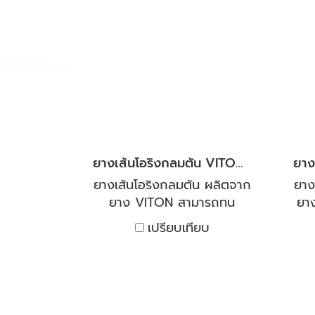
นอก หรือจากด้านนอกเข้าด้าน
นอก
ใน ซิลิโคนของเราผลิตจากซิลิ
ใน 
โคนคุณภาพสูง มีความ
ทนทาน และยืดหยุ่นได้ดี
สามารถกันน้ำมัน ทนอุณหภูมิ
สาม
ความร้อนและเย็นติดลบ ทน
คว
สภาพโอโซนได้ดี สะอาด
ปลอดภัย ไร้กลิ่น มีสถานะ
ป
เป็นกลางทางเคมี เป็นฉนวน
เป
ยางเส้นโอริงกลมตัน VITON (โอริงคอร์ด)
ไฟฟ้า สามารถทนความร้อนได้
ไฟฟ
สูง มีความต้านทานต่อ
ยางเส้นโอริงกลมตัน ผลิตจาก
ยาง
อุณหภูมิได้ดีเยี่ยม -50 ํC To
อุณ
ยาง VITON สามารถทน
ยา
+250 ํC ยินดีให้คำปรึกษา และ
+25
อุณหภูมิความร้อนได้สูง ทน
กรด
เปรียบเทียบ
ให้คำแนะนำการใช้งานโดยผู้
ให
ต่อโอโซน สภาพอากาศ เชื้อ
ยู
เชี่ยวชาญด้านยางโดยตรง
เ
เพลิงหรือน้ำมันไฮดรอลิค รวม
อา
ทั้งสารเคมีอื่นๆ อีกหลายชนิด
งา
ทนต่อการบีบอัดได้ดีแม้ใน
ตล
อุณหภูมิที่สูง มีความต้านทาน
น้ำ