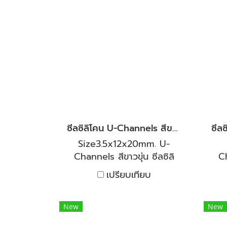
อุณหภูมิได้ต่ำถึง -40°C และ
อุณ
สูงถึง 250°C มีความยืดหยุ่น
สูง
และคืนตัวได้ดี งานตู้อบทน
แล
ความร้อนและเย็น ทนต่อสาร
คว
เคมีเจือจาง ทนต่อน้ำมันพืช
เค
และน้ำมันสัตว์นิยมใช้เป็นซีลตู้
และ
อบ สำหรับงานอุตสาหกรรม
อบ
ยินดีให้คำปรึกษาและแนะนำการ
ยิน
ใช้งานโดยวิศวกรฝ่ายขาย ประ
ใช้
สบการ์ณมากกว่า 20 ปี
ซีลซิลิโคน U-Channels สีขาวขุ่น ยางกันบาด ขนาดร่อง 3.50 mm.
Size3.5x12x20mm. U-
Channels สีขาวขุ่น ซีลซิลิ
Ch
โคนกันบาด ขนาดร่อง 3.50
โคน
เปรียบเทียบ
mm. ออกแบบมาเพื่อให้ใส่ร่อง
ออก
เหล็ก กันบาด ปิดได้แนบสนิท
กั
กันเสียง กันอากาศ ไอน้ำ และ
เส
New
New
ความร้อน จากด้านในออกด้าน
ควา