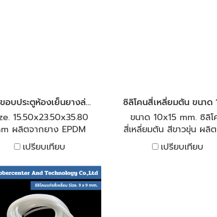
น้ำมันพืชและน้ำมันสัตว์ได้
และความทนต่อแรงดึง 
กลาง ทางบริษัทฯ มีสินค้า
เสียดสี ทนสึกได้ดี ทางบริ
ลากหลายขนาด ที่มีสินค้า
มีสินค้าหลากหลายขนาด ที
ร้อมส่ง และรับผลิตตาม
สินค้าพร้อมส่ง และรับผ
ปคและมาตรฐานของลูกค้า
ตามสเปคและมาตรฐานข
ลูกค้า
ยางขอบประตูห้องเย็นยางล่าง สีดำ
ze. 15.50x23.50x35.80
ขนาด 10x15 mm. ซิลิโ
m ผลิตจากยาง EPDM
สี่เหลี่ยมตัน สีขาวขุ่น ผล
ภาพเกรดพรีเมียม สำหรับ
ซิลิโคน คุณภาพสูง ทนไอน้
เปรียบเทียบ
เปรียบเทียบ
กสูตรยางมาสำหรับใช้งาน
มีอุณหภูมิสูง และทนไอเย็น
ด้ทั้งร้อนและเย็น เหมาะ
ติดลบได้ เหมาะกับการใช
ำหรับใช้งานห้องเย็นโดย
ทั้งร้อนและเย็นสามารถทน
พาะ หรือจะใช้เป็นซีลตู้อบ
อุณหภูมิได้ต่ำถึง -40°C
อซีลขอบประตู ทนกรด-ด่าง
สูงถึง 250°C มีความยืดห
อกซิเจน โอโซน ยูวี มีช่วง
และคืนตัวได้ดี งานตู้อ