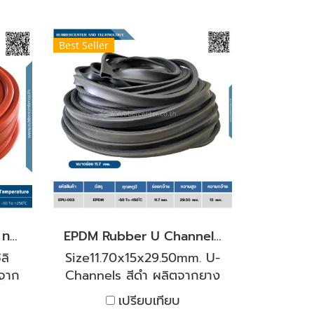
Best Seller
ซีลซิลิโคนType-eสีส้มอิฐ ทนความร้อนสูง
EPDM Rubber U Channel Profiles ร่อง 11.70 mm.
ลิ
Size11.70x15x29.50mm. U-
ตจาก
Channels สีดำ ผลิตจากยาง
ำที่
สังเคราะห์ EPDM ที่มี
เปรียบเทียบ
ที่
คุณสมบัติเด่นเรื่องความ