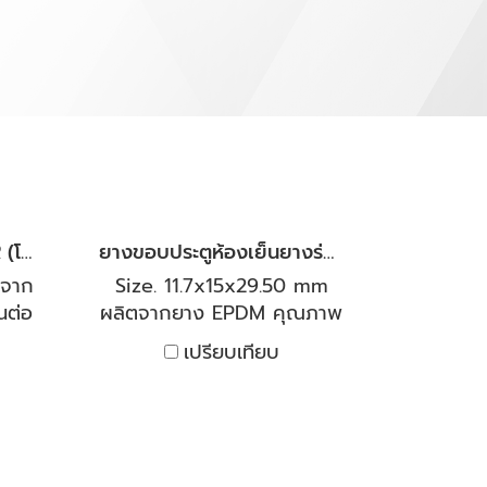
ด้าน
นอก หรือจากด้านนอกเข้าด้าน
ซิลิ
ใน ซิลิโคนของเราผลิตจากซิลิ
ม
โคนคุณภาพสูง มีความ
ี
ทนทาน และยืดหยุ่นได้ดี
ภูมิ
สามารถกันน้ำมัน ทนอุณหภูมิ
 ทน
ความร้อนและเย็นติดลบ ทน
ด
สภาพโอโซนได้ดี สะอาด
นะ
ปลอดภัย ไร้กลิ่น มีสถานะ
นวน
เป็นกลางทางเคมี เป็นฉนวน
ยางเส้นโอริงกลมตัน NBR (โอริงคอร์ด)
ยางขอบประตูห้องเย็นยางร่อง U สีดำ
นได้
ไฟฟ้า สามารถทนความร้อนได้
อ
สูง มีความต้านทานต่อ
ตจาก
Size. 11.7x15x29.50 mm
C To
อุณหภูมิได้ดีเยี่ยม -50 ํC To
นต่อ
ผลิตจากยาง EPDM คุณภาพ
 และ
+250 ํC ยินดีให้คำปรึกษา และ
ำมัน
เกรดพรีเมียม สำหรับออกสูตร
เปรียบเทียบ
ผู้
ให้คำแนะนำการใช้งานโดยผู้
และ
ยางมาสำหรับใช้งานได้ทั้งร้อน
รง
เชี่ยวชาญด้านยางโดยตรง
การ
และเย็น เหมาะสำหรับใช้งาน
ื่อม
ห้องเย็นโดยเฉพาะ หรือจะใช้
มัน
เป็นซีลตู้อบ หรือซีลขอบประตู
ุ่น
ทนกรด-ด่าง ทนออกซิเจน