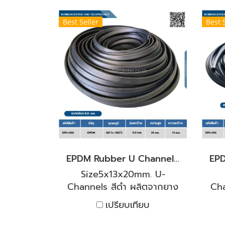
ร้อนสูง และทนอุณหภูมิความ
ทนท
เย็นที่ติดลบ ซิลิโคนฟองน้ำ
แล
Best Seller
Best 
ของเราสามารถทนต่ออุณหภูมิ
ซ
ได้ต่ำถึง -40°C และสูงถึง
แ
250°C มีความยืดหยุ่น และ
คืนตัวได้ดี โดยโดนแรงกดซิลิ
โคร
โคนจะยุบตามแรงกด และพอ
ใช
คืนตัวจะคืนรูปเหมือนเดิม
เหมาะกับงานตู้อบทนความร้อน
และเย็น สำหรับงาน
อุตสาหกรรม ยินดีให้คำปรึกษา
และแนะนำการใช้งานโดย
EPDM Rubber U Channel Profiles ร่อง 5 mm.
วิศวกรฝ่ายขาย ประสบการ์ณ
มากกว่า 20 ปี
Size5x13x20mm. U-
Channels สีดำ ผลิตจากยาง
Cha
สังเคราะห์ EPDM ที่มี
เปรียบเทียบ
คุณสมบัติเด่นเรื่องความ
ค
ทนทานต่อสภาพอากาศ โอโซน
ทนท