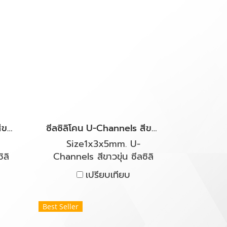
 และ
ความร้อน จากด้านในออกด้าน
ยุ่น
นอก หรือจากด้านนอกเข้าด้าน
บทน
ใน ซิลิโคนของเราผลิตจากซิลิ
สาร
โคนคุณภาพสูง มีความ
พืช
ทนทาน และยืดหยุ่นได้ดี
ลตู้
สามารถกันน้ำมัน ทนอุณหภูมิ
รรม
ความร้อนและเย็นติดลบ ทน
ำการ
สภาพโอโซนได้ดี สะอาด
 ประ
ปลอดภัย ไร้กลิ่น มีสถานะ
ี
เป็นกลางทางเคมี เป็นฉนวน
ซีลซิลิโคน U-Channels สีขาวขุ่น ยางกันบาด ขนาดร่อง 2 mm.
ซีลซิลิโคน U-Channels สีขาวขุ่น ยางกันบาด ขนาดร่อง 1 mm.
ไฟฟ้า สามารถทนความร้อนได้
สูง มีความต้านทานต่อ
Size1x3x5mm. U-
อุณหภูมิได้ดีเยี่ยม -50 ํC To
ิลิ
Channels สีขาวขุ่น ซีลซิลิ
+250 ํC ยินดีให้คำปรึกษา และ
 mm.
โคนกันบาด ขนาดร่อง 1 mm.
เปรียบเทียบ
ให้คำแนะนำการใช้งานโดยผู้
หล็ก
ออกแบบมาเพื่อให้ใส่ร่องเหล็ก
เชี่ยวชาญด้านยางโดยตรง
กัน
กันบาด ปิดได้แนบสนิท กัน
และ
เสียง กันอากาศ ไอน้ำ และ
Best Seller
ด้าน
ความร้อน จากด้านในออกด้าน