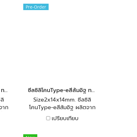
รถทน
งานทั้งร้อนและเย็นสามารถทน
Pre-Order
0°C
ต่ออุณหภูมิได้ต่ำถึง -50°C
าม
และสูงถึง 250°C มีความ
นตู้
ยืดหยุ่น และคืนตัวได้ดี งานตู้
นต่อ
อบทนความร้อนและเย็น ทนต่อ
มัน
สารเคมีเจือจาง ทนต่อน้ำมัน
็นซีล
พืชและน้ำมันสัตว์นิยมใช้เป็นซีล
าอบ
ตู้อบ สำหรับซีลประตูเตาอบ
ตู้
อุตสาหกรรม ซีลตู้อบสีและตู้
นและ
อบแห้ง แผ่นกันความร้อนและ
ซีล
กันกระแทกในเครื่องจักร ซีล
ซีลซิลิโคนType-eสีส้มอิฐ ทนความร้อนสูง
ซีลซิลิโคนType-eสีส้มอิฐ ทนความร้อนสูง
ฟ้า
ระบบท่อและตู้ควบคุมไฟฟ้า
ลิ
Size2x14x14mm. ซีลซิลิ
ตจาก
โคนType-eสีส้มอิฐ ผลิตจาก
ำที่
ซิลิโคน คุณภาพสูง ทนไอน้ำที่
เปรียบเทียบ
ที่
มีอุณหภูมิสูง และทนไอเย็นที่
้งาน
ติดลบได้ เหมาะกับการใช้งาน